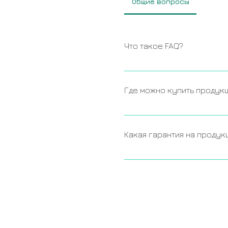
Общие вопросы
Что такое FAQ?
FAQ это раздел, в которо
самые часто задаваемые в
Где можно купить продук
купить вашу продукцию?",
на товар?" и т.д. 
Продукция SIMEQ доступна
дистрибьюторов в Централ
Какая гарантия на продук
дистрибьюторы в 
Казахст
ответить на все интересу
Гарантия на нашу продукц
ссылке в описании, чтобы
месяцев, в зависимости о
уточнить детали у наших 
Информацию и контакты вы
кнопку "Где купить".