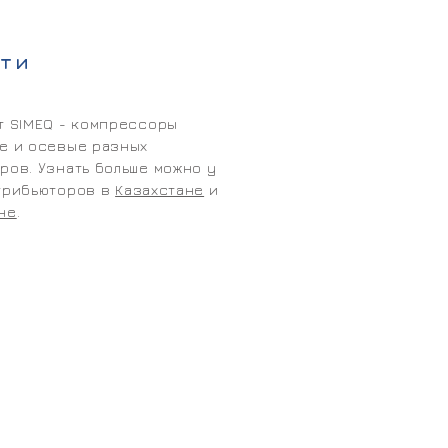
ти
т SIMEQ - компрессоры
е и осевые разных
ров. Узнать больше можно у
трибьюторов в
Казахстане
и
не
.